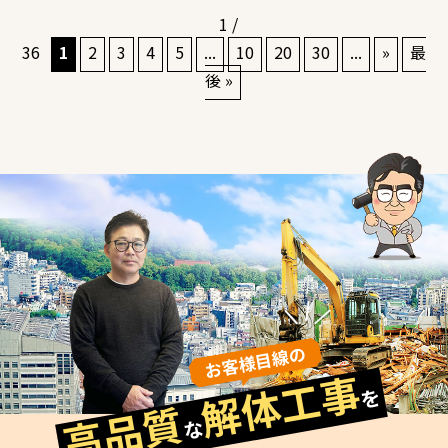
1 /
36
1
2
3
4
5
...
10
20
30
...
»
最
後 »
お客様目線の
解体工事
を
高品質
な