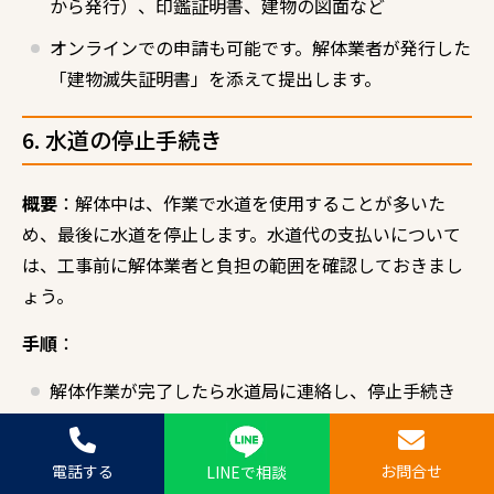
から発行）、印鑑証明書、建物の図面など
オンラインでの申請も可能です。解体業者が発行した
「建物滅失証明書」を添えて提出します。
6. 水道の停止手続き
概要
：解体中は、作業で水道を使用することが多いた
め、最後に水道を停止します。水道代の支払いについて
は、工事前に解体業者と負担の範囲を確認しておきまし
ょう。
手順
：
解体作業が完了したら水道局に連絡し、停止手続き
を行います。
水道代の請求先を誰にするか（解体業者負担か依頼
電話する
お問合せ
LINEで相談
主負担か）を見積もり時に確認しておくと安心です。